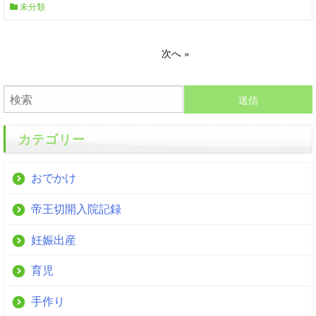
未分類
1
次へ »
送信
カテゴリー
おでかけ
帝王切開入院記録
妊娠出産
育児
手作り